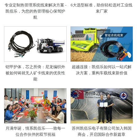
专业定制热管理系统线束解决方案 -
6大选型标准，助你轻松选对工业线
凯佰乐，为您的热管理核心保驾护
束厂家
航
超越连接：凯佰乐如何以一站式解
铠甲护体，芯之所倚：尼龙编织外
决方案，重构车载线束新价值
被如何铸就无人矿卡线束的优良性
能
月满华诞，情系凯佰乐——致每一
苏州凯佰乐电子有限公司加入韩国
位合作伙伴的双节祝福
商会，开启国际合作新篇章