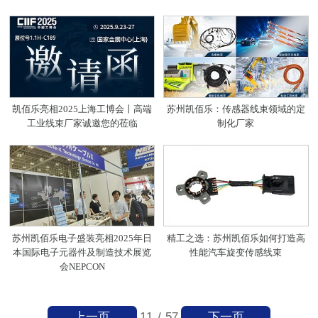
凯佰乐亮相2025上海工博会丨高端
苏州凯佰乐：传感器线束领域的定
工业线束厂家诚邀您的莅临
制化厂家
苏州凯佰乐电子盛装亮相2025年日
精工之选：苏州凯佰乐如何打造高
本国际电子元器件及制造技术展览
性能汽车旋变传感线束
会NEPCON
上一页
下一页
11
/
57