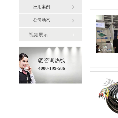
应用案例
公司动态
视频展示
咨询热线
4000-199-586