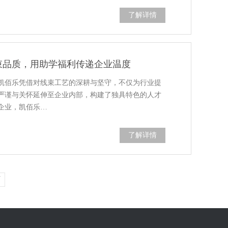
了解详情
束品质，用助学福利传递企业温度
凯佰乐凭借对线束工艺的深耕与坚守，不仅为行业提
严谨与关怀延伸至企业内部，构建了独具特色的人才
企业，凯佰乐…
了解详情
页