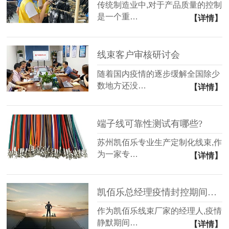
传统制造业中,对于产品质量的控制
是一个重…
【详情】
线束客户审核研讨会
随着国内疫情的逐步缓解全国除少
数地方还没…
【详情】
端子线可靠性测试有哪些?
苏州凯佰乐专业生产定制化线束,作
为一家专…
【详情】
凯佰乐总经理疫情封控期间对于公司的所思所想（二）
作为凯佰乐线束厂家的经理人,疫情
静默期间…
【详情】