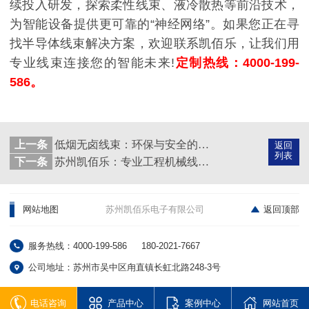
续投入研发，探索柔性线束、液冷散热等前沿技术，
为智能设备提供更可靠的“神经网络”。如果您正在寻
找半导体线束解决方案，欢迎联系凯佰乐，让我们用
专业线束连接您的智能未来!
定制热线：4000-199-
586。
上一条
低烟无卤线束：环保与安全的双重守护者
返回
列表
下一条
苏州凯佰乐：专业工程机械线束定制加工，精准匹配您的设备需求
网站地图
苏州凯佰乐电子有限公司
返回顶部
服务热线：4000-199-586
180-2021-7667
公司地址：苏州市吴中区甪直镇长虹北路248-3号
电话咨询
产品中心
案例中心
网站首页