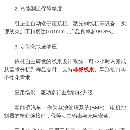
2. 智能制造保障精度
引进全自动端子压接机、激光剥线机等设备，实
现线束加工精度达0.01mm，产品良率超99.8%。
3. 定制化快速响应
依托自主研发的线束设计系统，可72小时内完成
从需求分析到样品交付，支持
非标线束
、异形接口等
个性化需求。
应用场景：驱动多行业智能化升级
新能源汽车：作为电池管理系统(BMS)、电机控
制器的核心连接件，保障动力输出与充电安全;