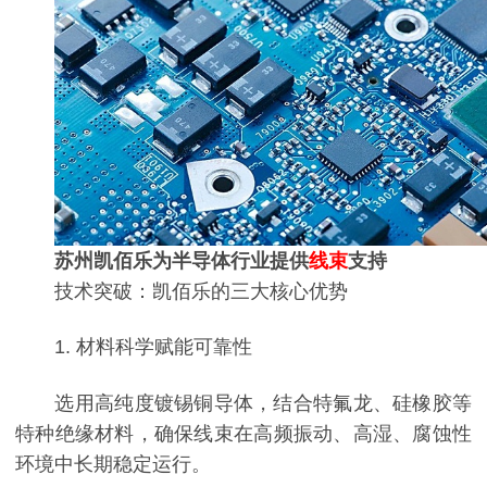
苏州凯佰乐为半导体行业提供
线束
支持
技术突破：凯佰乐的三大核心优势
1. 材料科学赋能可靠性
选用高纯度镀锡铜导体，结合特氟龙、硅橡胶等
特种绝缘材料，确保线束在高频振动、高湿、腐蚀性
环境中长期稳定运行。