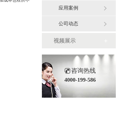
加成本也在所不
应用案例
公司动态
视频展示
咨询热线
4000-199-586