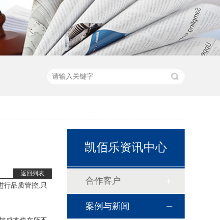
凯佰乐资讯中心
返回列表
合作客户
进行品质管控,只
案例与新闻