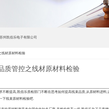
苏州凯佰乐电子有限公司
之线材原材料检验
品质管控之线材原材料检验
求不断提高,凯佰乐质检部门不断在思考如何提高线束品质,从原材料进料,
一下线束原材料检验吧.