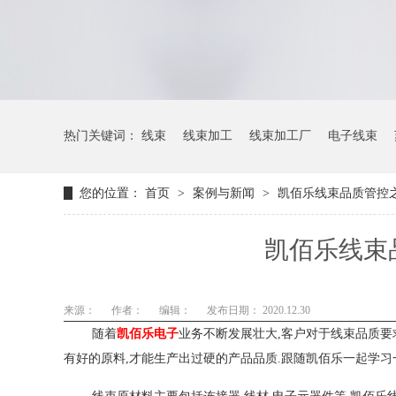
热门关键词：
线束
线束加工
线束加工厂
电子线束
您的位置：
首页
>
案例与新闻
>
凯佰乐线束品质管控
凯佰乐线束
来源：
作者：
编辑：
发布日期： 2020.12.30
随着
凯佰乐电子
业务不断发展壮大,客户对于线束品质要
有好的原料,才能生产出过硬的产品品质.跟随凯佰乐一起学习