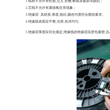
1.线材不允许有松股,交叉,折叠,断裂及破损等缺陷；
2.芯线不允许有腐蚀氧化等现象；
3.绝缘层: 其材质,厚度,线径,颜色均需符合图纸要求;
4.绝缘线表面应平整,光滑,色泽均匀;
5.绝缘层厚度应符合规定,绝缘线的绝缘层应挤包紧密,且易