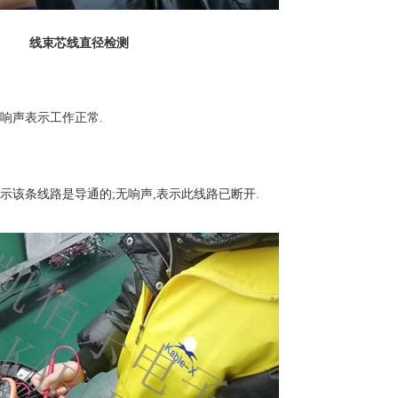
线束芯线直径检测
响声表示工作正常.
该条线路是导通的;无响声,表示此线路已断开.