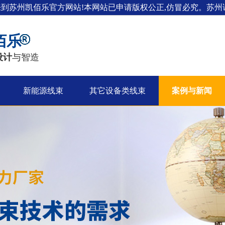
来到苏州凯佰乐官方网站!本网站已申请版权公正,仿冒必究。苏州证
佰乐
设计
与智造
新能源线束
其它设备类线束
案例与新闻