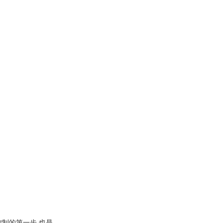
制的第一步,也是