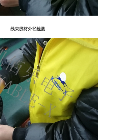
线束线材外径检测