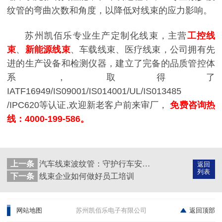
纹管的弯曲次数和角度，以降低对线束的应力影响。
苏州凯佰乐专业生产定制化线束，主营
工控线
束
、
新能源线束
、车载线束、医疗线束，公司拥有先
进的生产设备和检测仪器，建立了完备的品质管控体
系，取得了
IATF16949/IS09001/IS014001/UL/IS013485
/IPC620等认证,欢迎新老客户前来审厂，
免费咨询热
线：4000-199-586。
上一条
汽车线束波纹管：守护行车安全的隐形英雄
返回
列表
下一条
线束企业如何做好员工培训
网站地图
苏州凯佰乐电子有限公司
返回顶部