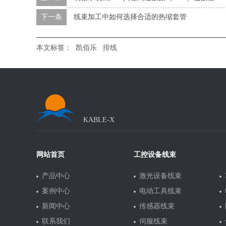
下一条
线束加工中如何选择合适的热缩套管
本文标签：
凯佰乐
排线
KABLE-X
网站首页
工控设备线束
产品中心
激光设备线束
案例中心
电动工具线束
新闻中心
传感器线束
联系我们
伺服线束