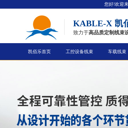
您好!欢迎
KABLE-X
凯
致力于
高品质定制线束
凯佰乐首页
工控设备线束
车载线束