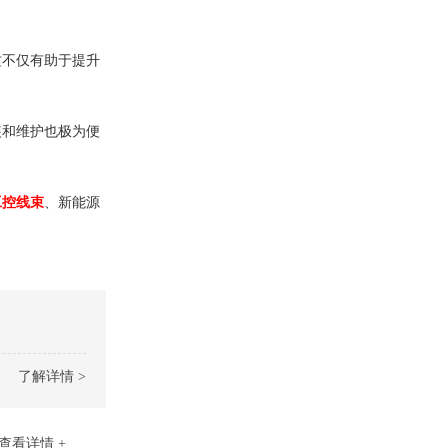
这不仅有助于提升
装和维护也极为便
工控线束
、新能源
了解详情 >
查看详情 +