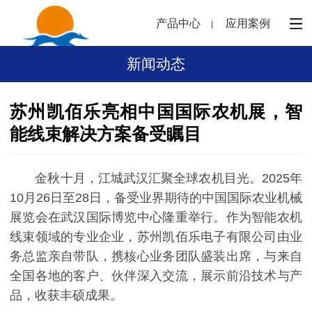
产品中心
应用案例
新闻动态
苏州凯佰乐亮相中国国际农机展，智
能线束解决方案备受瞩目
金秋十月，江城武汉汇聚全球农机目光。2025年
10月26日至28日，备受业界期待的中国国际农业机械
展览会在武汉国际博览中心隆重举行。作为智能农机
线束领域的专业企业，苏州凯佰乐电子有限公司由业
务总监亲自带队，携核心业务团队盛装出席，与来自
全国各地的客户、伙伴深入交流，展示前沿技术与产
品，收获丰硕成果。