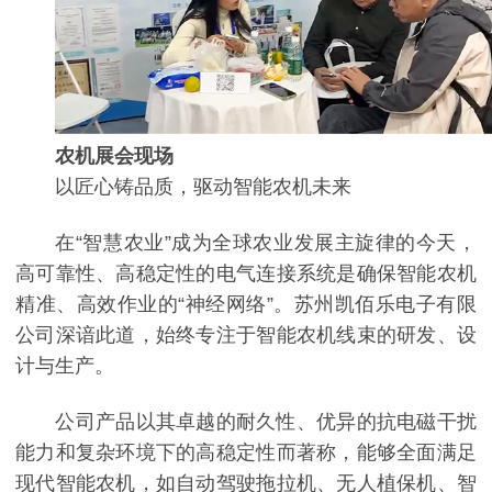
农机展会现场
以匠心铸品质，驱动智能农机未来
在“智慧农业”成为全球农业发展主旋律的今天，
高可靠性、高稳定性的电气连接系统是确保智能农机
精准、高效作业的“神经网络”。苏州凯佰乐电子有限
公司深谙此道，始终专注于智能农机线束的研发、设
计与生产。
公司产品以其卓越的耐久性、优异的抗电磁干扰
能力和复杂环境下的高稳定性而著称，能够全面满足
现代智能农机，如自动驾驶拖拉机、无人植保机、智