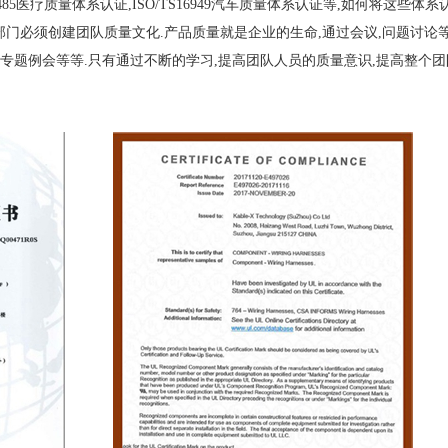
485医疗质量体系认证,ISO/TS16949汽车质量体系认证等,如何将这些体
部门必须创建团队质量文化.产品质量就是企业的生命,通过会议,问题讨论
品专题例会等等.只有通过不断的学习,提高团队人员的质量意识,提高整个团