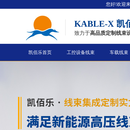
您好!欢迎
KABLE-X
凯
致力于
高品质定制线束
凯佰乐首页
工控设备线束
车载线束