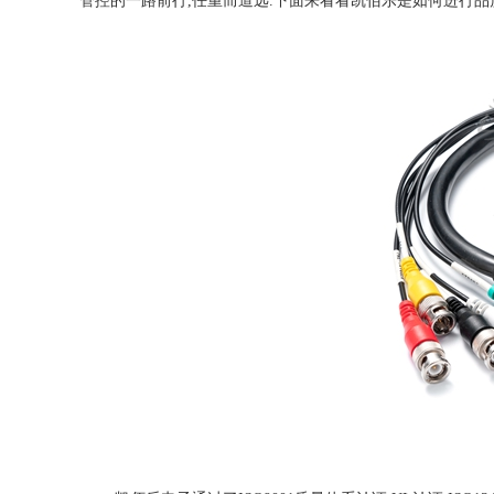
管控的一路前行,任重而道远.下面来看看凯佰乐是如何进行品