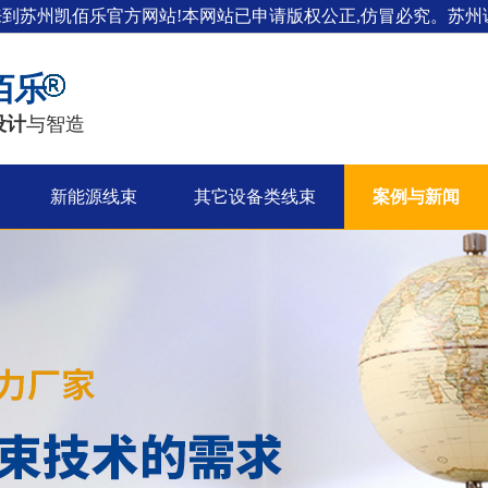
来到苏州凯佰乐官方网站!本网站已申请版权公正,仿冒必究。苏州证
佰乐
设计
与智造
新能源线束
其它设备类线束
案例与新闻