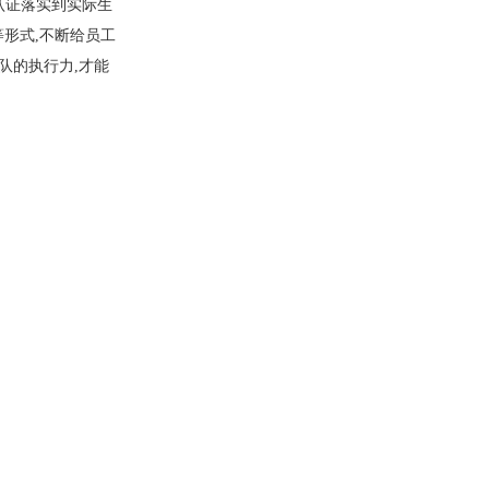
系认证落实到实际生
等形式,不断给员工
队的执行力,才能