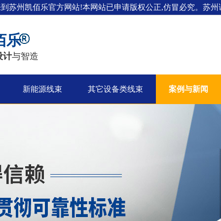
来到苏州凯佰乐官方网站!本网站已申请版权公正,仿冒必究。苏州证
佰乐
设计
与智造
新能源线束
其它设备类线束
案例与新闻