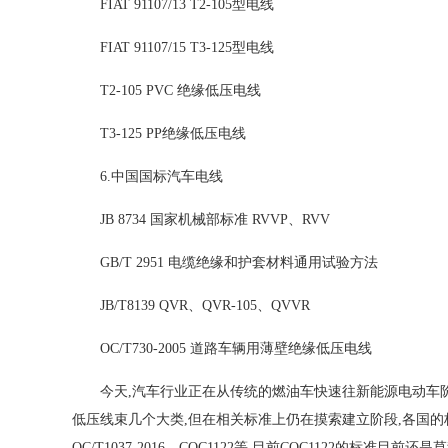
FIAT 91107/13 T2-105型电线
FIAT 91107/15 T3-125型电线
T2-105 PVC 绝缘低压电线
T3-125 PP绝缘低压电线
6.中国国标汽车电线
JB 8734 国家机械部标准 RVVP、RVV
GB/T 2951 电缆绝缘和护套材料通用试验方法
JB/T8139 QVR、QVR-105、QVVR
OC/T730-2005 道路车辆用薄壁绝缘低压电线
今天,汽车行业正在从传统的燃油车快速往新能源电动车
低压线束几个大类,但在相关标准上仍在摸索建立阶段,各国的标准
QC/T1037-2016、CQC1122等,目前CQC1122的标准目前还是