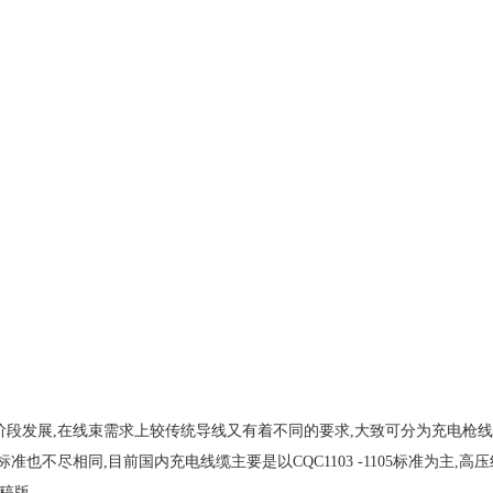
阶段发展,在线束需求上较传统导线又有着不同的要求,大致可分为充电枪
也不尽相同,目前国内充电线缆主要是以CQC1103 -1105标准为主,高
草稿版.