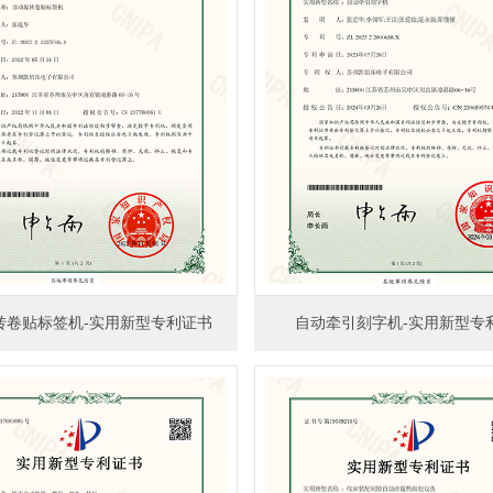
转卷贴标签机-实用新型专利证书
自动牵引刻字机-实用新型专