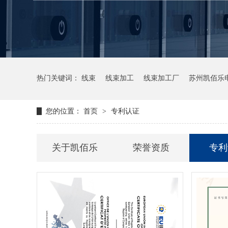
热门关键词：
线束
线束加工
线束加工厂
苏州凯佰乐
您的位置：
首页
>
专利认证
关于凯佰乐
荣誉资质
专利