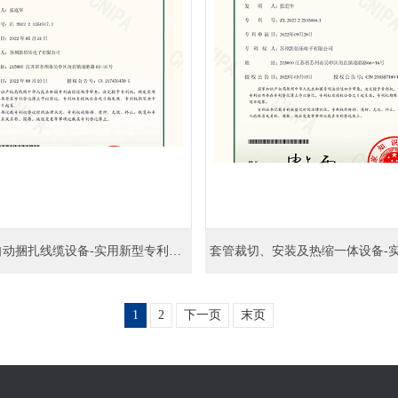
贴靠触碰自动捆扎线缆设备-实用新型专利证书
1
2
下一页
末页