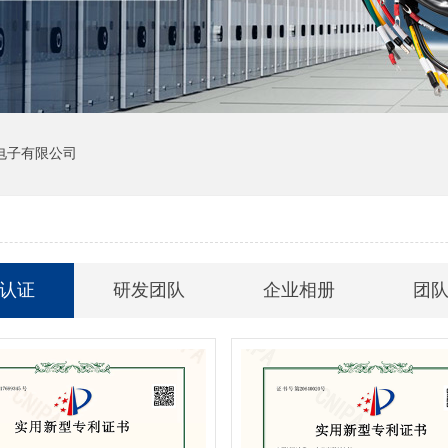
电子有限公司
认证
研发团队
企业相册
团