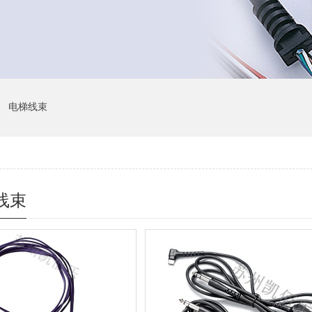
电梯线束
线束