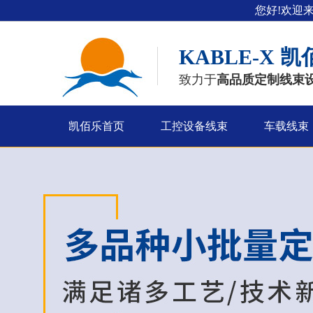
您好!欢迎
KABLE-X
凯
致力于
高品质定制线束
凯佰乐首页
工控设备线束
车载线束