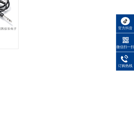
官方抖音
微信扫一
订购热线