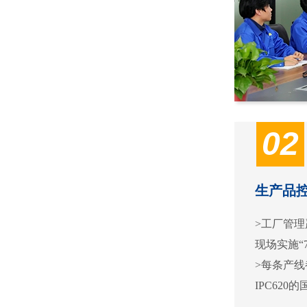
02
生产品
>工厂管理严
现场实施“
>每条产
IPC62