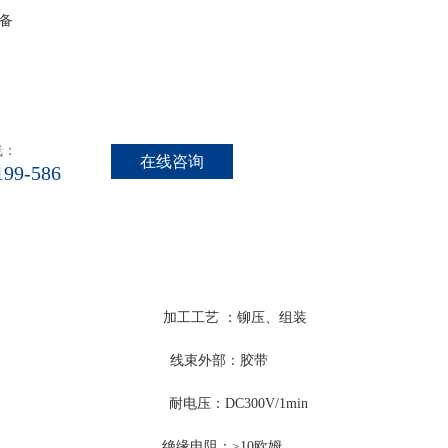
备
线：
在线咨询
199-586
工工艺 ：铆压、组装
外部：胶带
电压：DC300V/1min
缘电阻：≥10欧姆