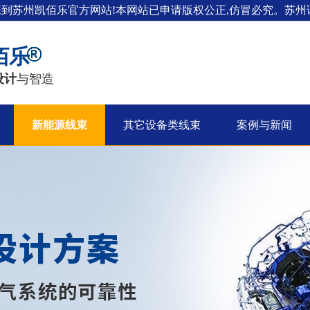
来到苏州凯佰乐官方网站!本网站已申请版权公正,仿冒必究。苏州证
佰乐
设计
与智造
新能源线束
其它设备类线束
案例与新闻