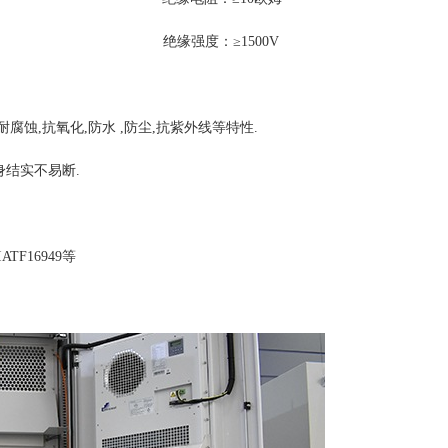
度：≥1500V
腐蚀,抗氧化,防水 ,防尘,抗紫外线等特性.
身结实不易断.
TF16949等