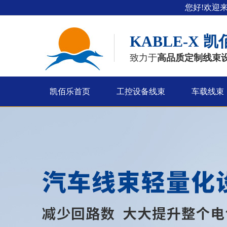
您好!欢迎
KABLE-X
凯
致力于
高品质定制线束
凯佰乐首页
工控设备线束
车载线束