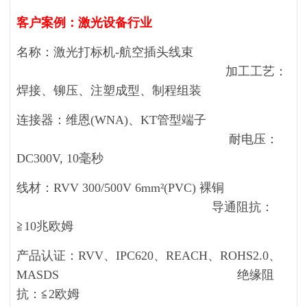
客户案例：激光设备行业
名称：激光打标机-航空插头线束
加工工艺：
焊接、铆压、注塑成型、制程组装
连接器：
维恩(WNA)、KT管型端子
耐电压：
DC300V, 10毫秒
线材：
RVV 300/500V 6mm²(PVC)
裸铜
导通
阻抗：
≧10兆欧姆
产品认证：
RVV
、IPC620、REACH、ROHS2.0、
MASDS 绝缘阻
抗：≦2欧姆