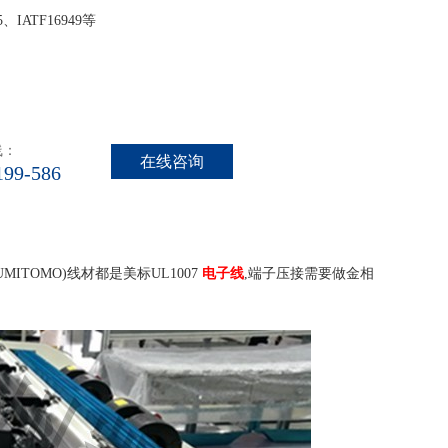
85、IATF16949等
线：
在线咨询
199-586
TOMO)线材都是美标UL1007
电子线
,
端子压接需要做金相