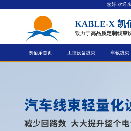
您好!欢迎
KABLE-X
凯
致力于
高品质定制线束
凯佰乐首页
工控设备线束
车载线束