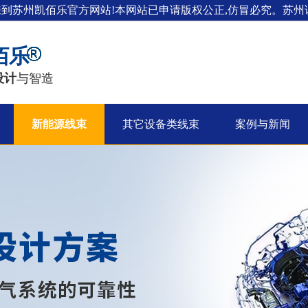
来到苏州凯佰乐官方网站!本网站已申请版权公正,仿冒必究。苏州证
佰乐
设计
与智造
新能源线束
其它设备类线束
案例与新闻