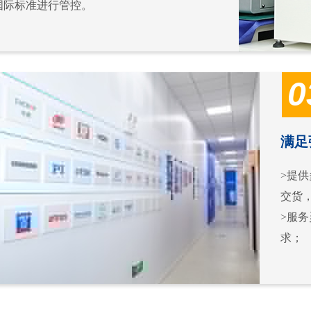
0的国际标准进行管控。
0
满足
>提
交货
>服
求；