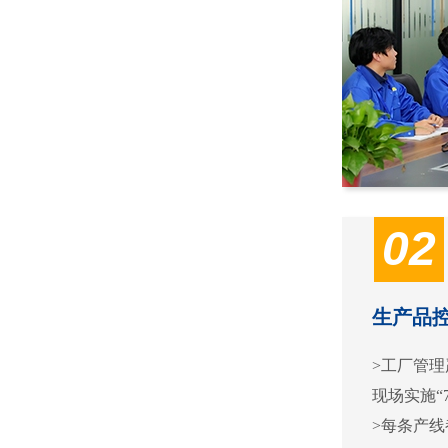
02
生产品
>工厂管理严
现场实施“
>每条产