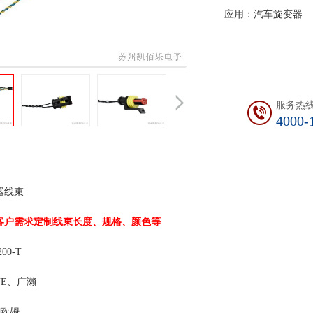
应用：汽车旋变器
服务热
4000-
旋变传感器线束 加工工艺 
客户需求定制线束长度、规格、颜色等
铁氟龙AF200-T 耐电压：DC
TE、广濑
导通阻抗：
抗：≥20兆欧姆 插拔周