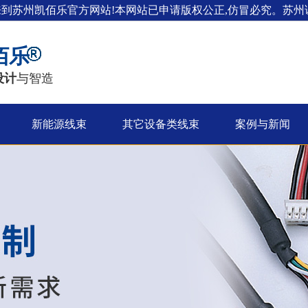
来到苏州凯佰乐官方网站!本网站已申请版权公正,仿冒必究。苏州证
佰乐
设计
与智造
新能源线束
其它设备类线束
案例与新闻