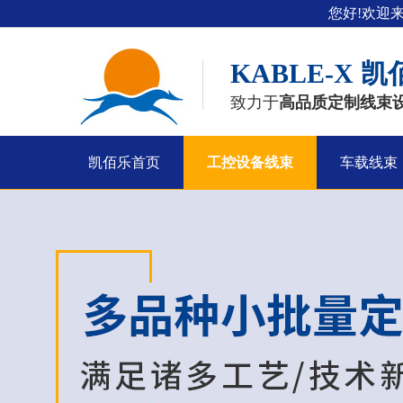
您好!欢迎
KABLE-X
凯
致力于
高品质定制线束
凯佰乐首页
工控设备线束
车载线束