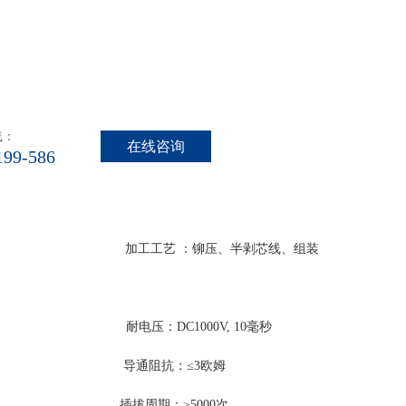
线：
在线咨询
199-586
：铆压、半剥芯线、组装
1000V, 10毫秒
≤3欧姆
期：≥5000次