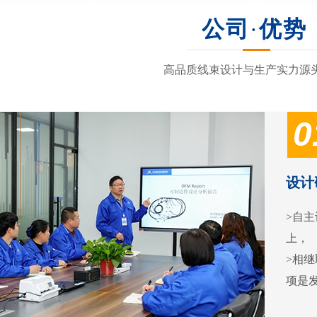
公司
·
优势
高品质线束设计与生产实力源
0
设计
>自主
上，
>相继
项是