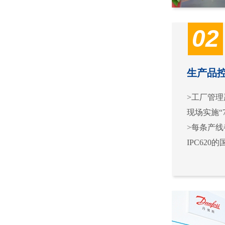
02
生产品
>工厂管理严
现场实施“
>每条产
IPC62