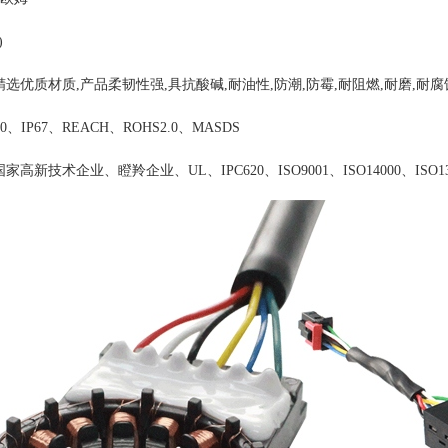
拉力>35.6(N) 应用
选优质材质,产品柔韧性强,具抗酸碱,耐油性,防潮,防霉,耐阻燃,耐磨,耐腐蚀
、IP67、REACH、ROHS2.0、MASDS
新技术企业、瞪羚企业、UL、IPC620、ISO9001、ISO14000、ISO1348