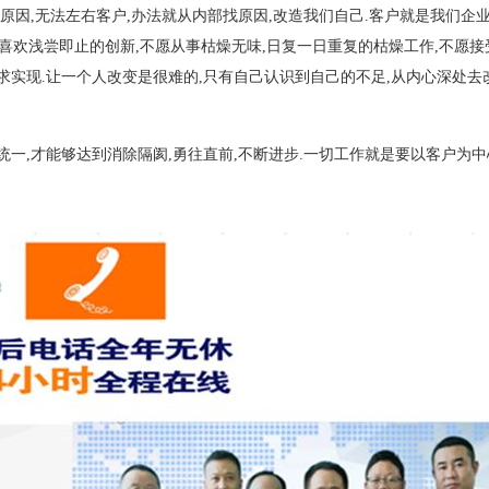
原因,无法左右客户,办法就从内部找原因,改造我们自己.客户就是我们企
分,喜欢浅尝即止的创新,不愿从事枯燥无味,日复一日重复的枯燥工作,不愿
求实现.让一个人改变是很难的,只有自己认识到自己的不足,从内心深处去
一,才能够达到消除隔阂,勇往直前,不断进步.一切工作就是要以客户为中