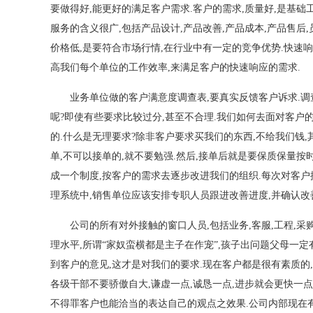
要做得好,能更好的满足客户需求.客户的需求,质量好,是基础
服务的含义很广,包括产品设计,产品改善,产品成本,产品售后
价格低,是要符合市场行情,在行业中有一定的竞争优势.快速
高我们每个单位的工作效率,来满足客户的快速响应的需求.
业务单位做的客户满意度调查表,要真实反馈客户诉求.调
呢?即使有些要求比较过分,甚至不合理.我们如何去面对客户
的.什么是无理要求?除非客户要求买我们的东西,不给我们钱,
单,不可以接单的,就不要勉强.然后,接单后就是要保质保量
成一个制度,按客户的需求去逐步改进我们的组织.每次对客户
理系统中,销售单位应该安排专职人员跟进改善进度,并确认改
公司的所有对外接触的窗口人员,包括业务,客服,工程,
理水平,所谓“家奴蛮横都是主子在作宠”,孩子出问题父母一定
到客户的意见,这才是对我们的要求.现在客户都是很有素质的
各级干部不要骄傲自大,谦虚一点,诚恳一点,进步就会更快一
不得罪客户也能洽当的表达自己的观点之效果.公司内部现在有