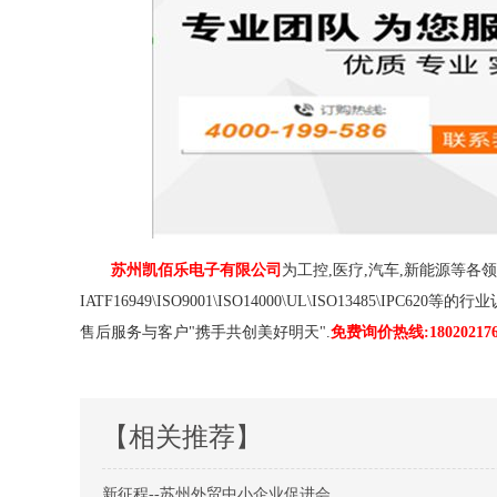
苏州凯佰乐电子有限公司
为工控,医疗,汽车,新能源等
IATF16949\ISO9001\ISO14000\UL\ISO13485\IP
售后服务与客户"携手共创美好明天".
免费询价热线:180202176
【相关推荐】
新征程--苏州外贸中小企业促进会