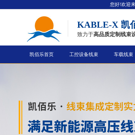
您好!欢迎
KABLE-X
凯
致力于
高品质定制线束
凯佰乐首页
工控设备线束
车载线束