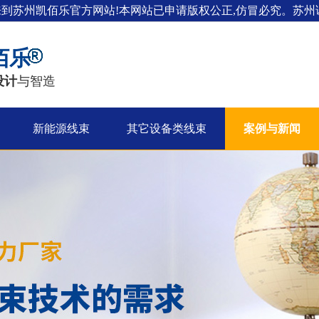
来到苏州凯佰乐官方网站!本网站已申请版权公正,仿冒必究。苏州证
佰乐
设计
与智造
新能源线束
其它设备类线束
案例与新闻