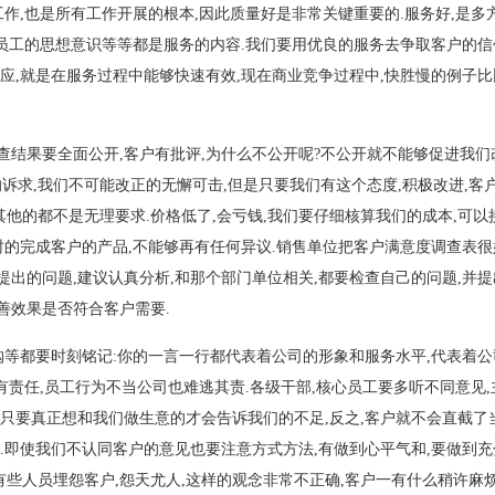
工作,也是所有工作开展的根本,因此质量好是非常关键重要的.服务好,是多
,员工的思想意识等等都是服务的内容.我们要用优良的服务去争取客户的信
响应,就是在服务过程中能够快速有效,现在商业竞争过程中,快胜慢的例子比
查结果要全面公开,客户有批评,为什么不公开呢?不公开就不能够促进我们
的诉求,我们不可能改正的无懈可击,但是只要我们有这个态度,积极改进,客
其他的都不是无理要求.价格低了,会亏钱,我们要仔细核算我们的成本,可
按时的完成客户的产品,不能够再有任何异议.销售单位把客户满意度调查表很
提出的问题,建议认真分析,和那个部门单位相关,都要检查自己的问题,并提
善效果是否符合客户需要.
采购等都要时刻铭记:你的一言一行都代表着公司的形象和服务水平,代表着
有责任,员工行为不当公司也难逃其责.各级干部,核心员工要多听不同意见
,只要真正想和我们做生意的才会告诉我们的不足,反之,客户就不会直截了
点.即使我们不认同客户的意见也要注意方式方法,有做到心平气和,要做到充
些人员埋怨客户,怨天尤人,这样的观念非常不正确,客户一有什么稍许麻