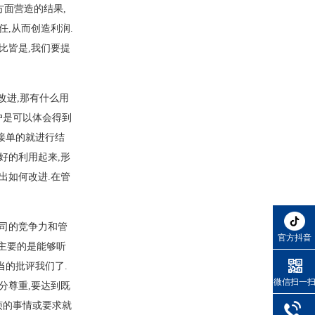
方面营造的结果,
任,从而创造利润.
比皆是,我们要提
改进,那有什么用
户是可以体会得到
以接单的就进行结
好的利用起来,形
出如何改进.在管
公司的竞争力和管
官方抖音
,主要的是能够听
当的批评我们了.
微信扫一
分尊重,要达到既
烦的事情或要求就