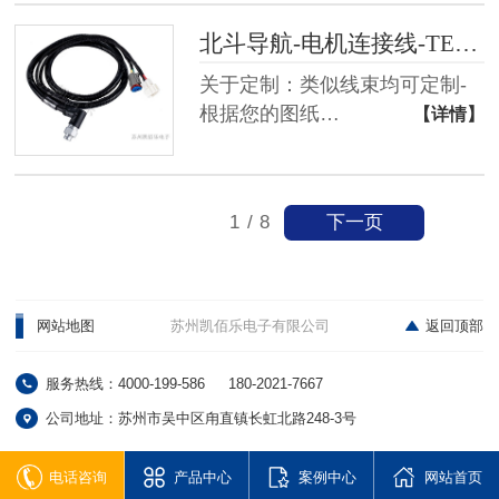
北斗导航-电机连接线-TE线束
关于定制：类似线束均可定制-
根据您的图纸…
【详情】
下一页
1
/
8
网站地图
苏州凯佰乐电子有限公司
返回顶部
服务热线：4000-199-586
180-2021-7667
公司地址：苏州市吴中区甪直镇长虹北路248-3号
电话咨询
产品中心
案例中心
网站首页