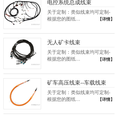
电控系统总成线束
关于定制：类似线束均可定制-
根据您的图纸…
【详情】
无人矿卡线束
关于定制：类似线束均可定制-
根据您的图纸…
【详情】
矿车高压线束--车载线束
关于定制：类似线束均可定制-
根据您的图纸…
【详情】