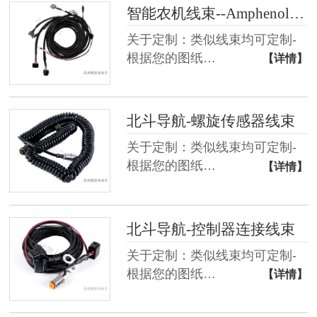
智能农机线束--Amphenol线束
关于定制：类似线束均可定制-
根据您的图纸…
【详情】
北斗导航-螺旋传感器线束
关于定制：类似线束均可定制-
根据您的图纸…
【详情】
北斗导航-控制器连接线束
关于定制：类似线束均可定制-
根据您的图纸…
【详情】