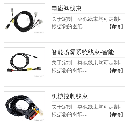
电磁阀线束
关于定制：类似线束均可定制-
根据您的图纸…
【详情】
智能喷雾系统线束-智能农机线束
关于定制：类似线束均可定制-
根据您的图纸…
【详情】
机械控制线束
关于定制：类似线束均可定制-
根据您的图纸…
【详情】