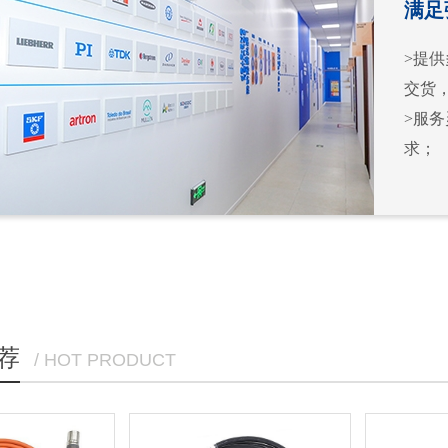
满足
>提
交货
>服
求；
荐
/ HOT PRODUCT