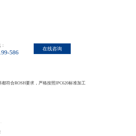
线：
在线咨询
199-586
料都符合
ROSH要求，严格按照IPC620标准加工
赖