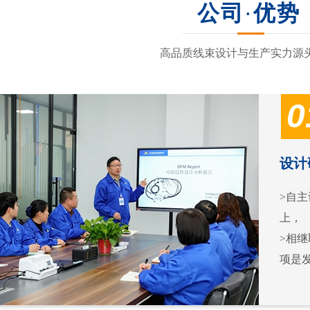
公司
·
优势
高品质线束设计与生产实力源
0
设计
>自主
上，
>相继
项是