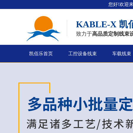
您好!欢迎
KABLE-X
凯
致力于
高品质定制线束
凯佰乐首页
工控设备线束
车载线束