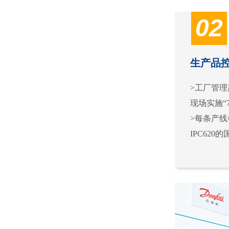
02
生产品
>工厂管理严
现场实施“
>每条产
IPC62