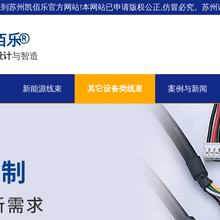
来到苏州凯佰乐官方网站!本网站已申请版权公正,仿冒必究。苏州证
佰乐
设计
与智造
新能源线束
其它设备类线束
案例与新闻