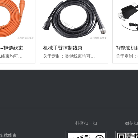
--拖链线束
机械手臂控制线束
关于定制：类似线束均可定制-根据您的图纸或样品要求定制线束长度、规格、颜色等,技术R&D一对一服务;为客户提供免费样品线材：扁平拖链电缆连接器：M23母针压接电缆插头、冷压母插针应用领域：电动工具内外部
关于定制：类似线束均可定制-根据图纸或样品定制线束长度、规格、颜色等;技术一对一服务;为客户提供免费样品名称：机械手臂控制线束-机械手臂电动工具连接器：17PIN凯佰乐自制插头、TE泰科37PIN插头应用：工业机械手臂
抖音扫一扫
微信扫
车载线束